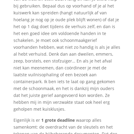
bij gebruiken. Bepaal dus op voorhand of je al het
kuiswerk kan spreiden (hangt natuurlijk af van
hoelang je nog op je oude plek blijft wonen) of dat je
het op 1 dag doet tijdens de verhuis zelf, en dan is
het een goed idee om voldoende handen in te
schakelen. Je moet ook schoonmaakgerief
voorhanden hebben, wat niet zo handig is als je alles
al hebt verhuisd. Denk dan aan dweilen, emmers,
zeep, borstels, een stofzuiger… En als je het afval
niet kan meenemen, dan coördineer je met de
laatste vuilnisophaling of een bezoek aan
containerpark. Ik ben iets te laat op gang gekomen
met de schoonmaak, en het is dankzij mijn ouders
dat het juiste gerief aangevoerd kon worden. Ze
hebben mij in mijn verzwakte staat ook heel erg
geholpen met kuisklusjes.
Eigenlijk is er
1 grote deadline
waarop alles
samenkomt: de overdracht van de sleutels en het
tekenen van de bijbehorende documenten. Dat doe