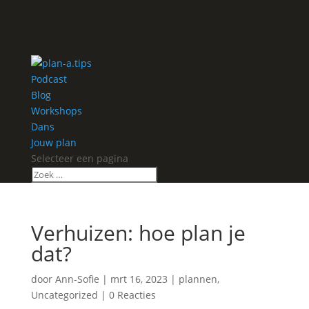
Podcast
Blog
Workshops
Dans
Jouw plan
Selecteer een pagina
Verhuizen: hoe plan je
dat?
door
Ann-Sofie
|
mrt 16, 2023
|
plannen
,
Uncategorized
|
0 Reacties