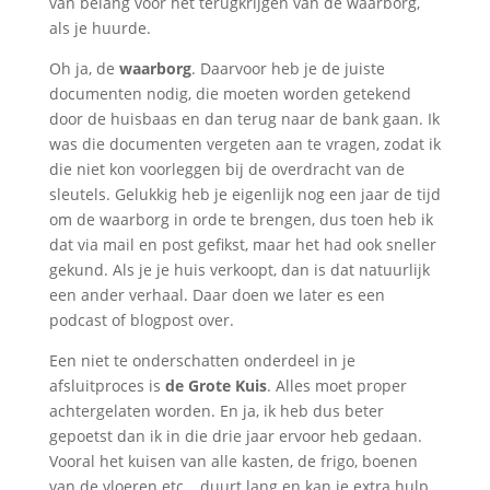
van belang voor het terugkrijgen van de waarborg,
als je huurde.
Oh ja, de
waarborg
. Daarvoor heb je de juiste
documenten nodig, die moeten worden getekend
door de huisbaas en dan terug naar de bank gaan. Ik
was die documenten vergeten aan te vragen, zodat ik
die niet kon voorleggen bij de overdracht van de
sleutels. Gelukkig heb je eigenlijk nog een jaar de tijd
om de waarborg in orde te brengen, dus toen heb ik
dat via mail en post gefikst, maar het had ook sneller
gekund. Als je je huis verkoopt, dan is dat natuurlijk
een ander verhaal. Daar doen we later es een
podcast of blogpost over.
Een niet te onderschatten onderdeel in je
afsluitproces is
de Grote Kuis
. Alles moet proper
achtergelaten worden. En ja, ik heb dus beter
gepoetst dan ik in die drie jaar ervoor heb gedaan.
Vooral het kuisen van alle kasten, de frigo, boenen
van de vloeren etc… duurt lang en kan je extra hulp