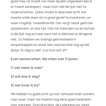
goed mee (ik moest van meer spullen afgeraken dan ik
er moest aankopen), maar toch viel die lijst niet te
onderschatten. Zeker omdat ik deze keer echt wel
moeite wilde doen om in goed gerief te investeren, en
waar mogelijk, tweedehands. Dat vergt naast geld ook
opzoekwerk, en dus tijd. Ook tot maanden na de verhuis
is die lijst nog actueel want het is allemaal zo dringend
niet. Zo hebben we onlangs geïnvesteerd in
lampenkappen en staat een wasmachine nog op het
lijstje. En zeg nu zelf: is je huis ooit af?
Even samenvatten. We zitten met 3 lijsten:
1) wat neem ik mee?
2) wat doe ik weg?
3) wat koop ik bij?
We hebben nu goed zicht op wat verhuisd moet worden,
naar waar, maar we moeten nog eens goed nadenken
over wanneer. Ding ding ding, da’s planning pur sang!