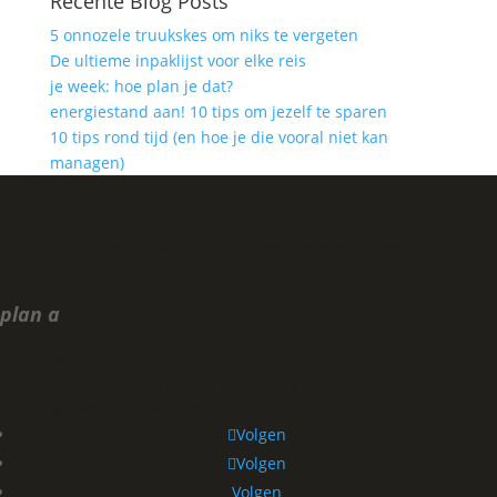
Recente Blog Posts
5 onnozele truukskes om niks te vergeten
De ultieme inpaklijst voor elke reis
je week: hoe plan je dat?
energiestand aan! 10 tips om jezelf te sparen
10 tips rond tijd (en hoe je die vooral niet kan
managen)
tips, tricks & training
voor jonge planners
plan a
Ann-Sofie Van Enis | hallo@plan-a.tips
|
+32 491 08 37 41
|
Gerechtstraat 1, bus 301, 2800 Mechelen
|
BTW nummer BE 0772 406
644
|
algemene voorwaarden
| ©
2026
Volgen
Volgen
Volgen